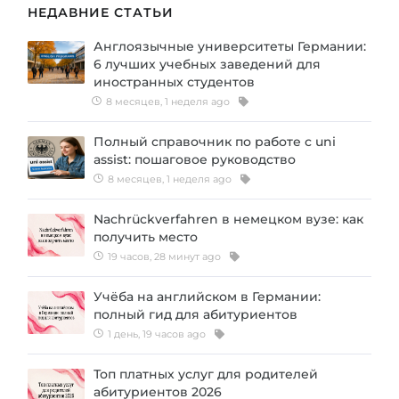
НЕДАВНИЕ СТАТЬИ
Англоязычные университеты Германии:
6 лучших учебных заведений для
иностранных студентов
8 месяцев, 1 неделя ago
Полный справочник по работе с uni
assist: пошаговое руководство
8 месяцев, 1 неделя ago
Nachrückverfahren в немецком вузе: как
получить место
19 часов, 28 минут ago
Учёба на английском в Германии:
полный гид для абитуриентов
1 день, 19 часов ago
Топ платных услуг для родителей
абитуриентов 2026