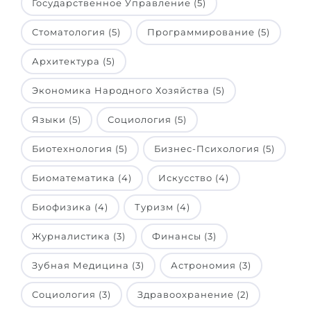
Государственное Управление (5)
Беларусь
Наши студенты успешно поступают в
Стоматология (5)
Программирование (5)
Другая страна
КОНСУЛЬТАЦИЯ!
Архитектура (5)
ЗАПИСАТЬСЯ НА КОНСУЛЬТАЦИЮ
Экономика Народного Хозяйства (5)
Языки (5)
Социология (5)
Биотехнология (5)
Бизнес-Психология (5)
Биоматематика (4)
Искусство (4)
Биофизика (4)
Туризм (4)
Журналистика (3)
Финансы (3)
Зубная Медицина (3)
Астрономия (3)
Социология (3)
Здравоохранение (2)