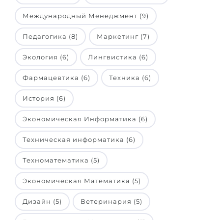
Города
Международный Менеджмент (9)
ПОСТУПАЕМ НА...
ПРОФЕССИИ
Медицина
Педагогика (8)
Маркетинг (7)
Профессии
Инженерия
Экология (6)
Лингвистика (6)
Специальности
Физика
Примеры вакансий
Фармацевтика (6)
Техника (6)
Менеджмент
История (6)
КАРЬЕРНОЕ ОРИЕНТИРОВАНИЕ
Другая специальность
Экономическая Информатика (6)
ПОСТУПАЕМ ИЗ...
Тест Голланда
Техническая информатика (6)
Россия
Тест Карта Интересов
Техноматематика (5)
Украина
Тест RIASEC
Казахстан
Успех
Экономическая Математика (5)
на
Азербайджан
100%
Дизайн (5)
Ветеринария (5)
Армения