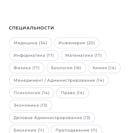
Штудиенколлег
Языковая виза
Бакалавриат
ШТУДИЕНКОЛЛЕГ
Магистратура
Штудиенколлеги
СПЕЦИАЛЬНОСТИ
Второе Высшее
Курсы штудиенколлег
Медицина (34)
Инженерия (20)
ПОСТУПАЕМ ПОСЛЕ...
Freshman / Foundation
Информатика (17)
Математика (17)
Школы 11 классов
Подготовка к вузу
Физика (17)
Биология (16)
Химия (14)
Школы 12 классов (NIS)
Подготовка к штудиенколлег
Колледжа
Специальные курсы
Менеджмент / Администрирование (14)
IB-Diploma
Математика
Психология (14)
Право (14)
1 курса
Портфолио
Экономика (13)
2-3 курса
ГЕОГРАФИЯ
Деловое Администрирование (13)
Бакалавриата
Земли
Биохимия (11)
Преподавание (11)
Магистратуры