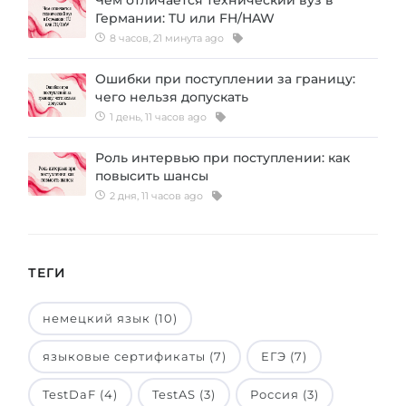
Чем отличается технический вуз в
Германии: TU или FH/HAW
Беларусь
Наши студенты успешно поступают в
8 часов, 21 минута ago
Другая страна
КОНСУЛЬТАЦИЯ!
Ошибки при поступлении за границу:
ЗАПИСАТЬСЯ НА КОНСУЛЬТАЦИЮ
чего нельзя допускать
1 день, 11 часов ago
Роль интервью при поступлении: как
повысить шансы
2 дня, 11 часов ago
ТЕГИ
немецкий язык (10)
языковые сертификаты (7)
ЕГЭ (7)
TestDaF (4)
TestAS (3)
Россия (3)