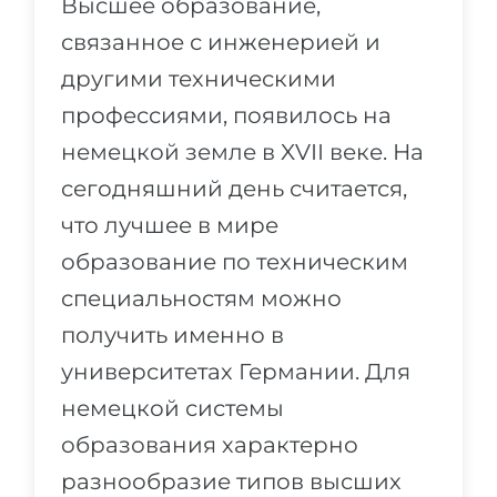
Высшее образование,
Города
связанное с инженерией и
ПОСТУПАЕМ НА...
ПРОФЕССИИ
другими техническими
Медицина
Профессии
профессиями, появилось на
Инженерия
Специальности
немецкой земле в XVII веке. На
Физика
Примеры вакансий
сегодняшний день считается,
Менеджмент
что лучшее в мире
КАРЬЕРНОЕ ОРИЕНТИРОВАНИЕ
Другая специальность
образование по техническим
ПОСТУПАЕМ ИЗ...
Тест Голланда
специальностям можно
Россия
Тест Карта Интересов
получить именно в
Украина
университетах Германии. Для
Тест RIASEC
немецкой системы
Казахстан
Успех
на
образования характерно
Азербайджан
100%
разнообразие типов высших
Армения