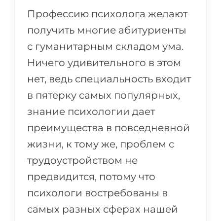
Города
Профессию психолога желают
ПОСТУПАЕМ НА...
ПРОФЕССИИ
получить многие абитуриенты
Медицина
Профессии
с гуманитарным складом ума.
Инженерия
Специальности
Ничего удивительного в этом
Физика
Примеры вакансий
нет, ведь специальность входит
Менеджмент
в пятерку самых популярных,
КАРЬЕРНОЕ ОРИЕНТИРОВАНИЕ
Другая специальность
знание психологии дает
преимущества в повседневной
ПОСТУПАЕМ ИЗ...
Тест Голланда
жизни, к тому же, проблем с
Россия
Тест Карта Интересов
трудоустройством не
Украина
Тест RIASEC
предвидится, потому что
Казахстан
Успех
на
психологи востребованы в
Азербайджан
100%
самых разных сферах нашей
Армения