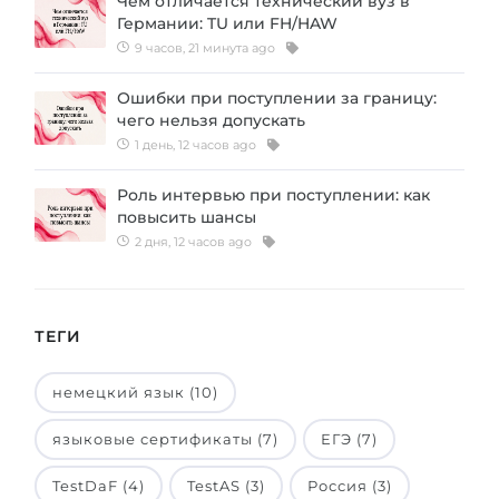
Чем отличается технический вуз в
Германии: TU или FH/HAW
9 часов, 21 минута ago
Ошибки при поступлении за границу:
чего нельзя допускать
1 день, 12 часов ago
Роль интервью при поступлении: как
повысить шансы
2 дня, 12 часов ago
ТЕГИ
немецкий язык (10)
языковые сертификаты (7)
ЕГЭ (7)
TestDaF (4)
TestAS (3)
Россия (3)