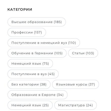
Штудиенколлег
Языковая виза
КАТЕГОРИИ
Бакалавриат
ШТУДИЕНКОЛЛЕГ
Магистратура
Высшее образование (185)
Штудиенколлеги
Второе Высшее
Курсы штудиенколлег
Профессии (157)
ПОСТУПАЕМ ПОСЛЕ...
Freshman / Foundation
Поступление в немецкий вуз (110)
Школы 11 классов
Подготовка к вузу
Обучение в Германии (105)
Статьи (103)
Школы 12 классов (NIS)
Подготовка к штудиенколлег
Немецкий язык (75)
Колледжа
Специальные курсы
Поступление в вуз (45)
IB-Diploma
Математика
1 курса
Без категории (38)
Языковые курсы (37)
Портфолио
2-3 курса
ГЕОГРАФИЯ
Образование в Европе (34)
Бакалавриата
Земли
Немецкий язык (25)
Магистратура (24)
Магистратуры