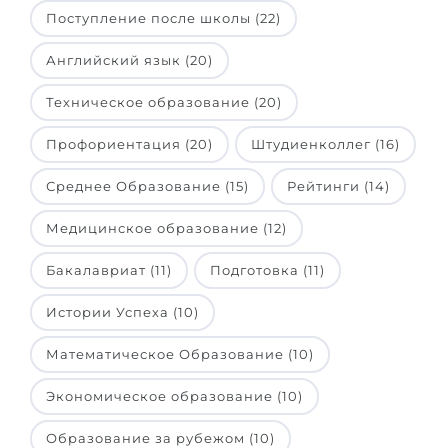
Города
Поступление после школы (22)
ПОСТУПАЕМ НА...
ПРОФЕССИИ
Английский язык (20)
Медицина
Профессии
Техническое образование (20)
Инженерия
Специальности
Профориентация (20)
Штудиенколлег (16)
Физика
Примеры вакансий
Менеджмент
Среднее Образование (15)
Рейтинги (14)
КАРЬЕРНОЕ ОРИЕНТИРОВАНИЕ
Другая специальность
Медицинское образование (12)
ПОСТУПАЕМ ИЗ...
Тест Голланда
Бакалавриат (11)
Подготовка (11)
Россия
Тест Карта Интересов
Истории Успеха (10)
Украина
Тест RIASEC
Математическое Образование (10)
Казахстан
Успех
на
Экономическое образование (10)
Азербайджан
100%
Армения
Образование за рубежом (10)