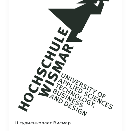
Штудиенколлег Висмар