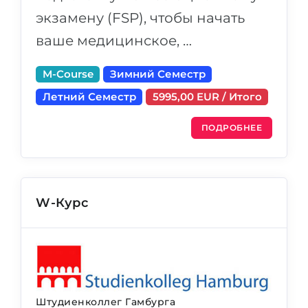
экзамену (FSP), чтобы начать
ваше медицинское, …
M-Course
Зимний Семестр
Летний Семестр
5995,00 EUR / Итого
ПОДРОБНЕЕ
W-Курс
Штудиенколлег Гамбурга