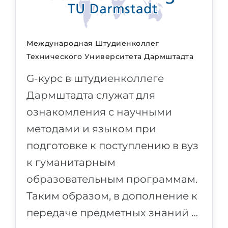
Беларусь
Наши студенты успешно поступают в
Другая страна
КОНСУЛЬТАЦИЯ!
Международная Штудиенколлег
ЗАПИСАТЬСЯ НА КОНСУЛЬТАЦИЮ
Технического Университета Дармштадта
G-курс в штудиенколлеге
Дармштадта служат для
ознакомления с научными
методами и языком при
подготовке к поступлению в вуз
к гуманитарным
образовательным программам.
Таким образом, в дополнение к
передаче предметных знаний …