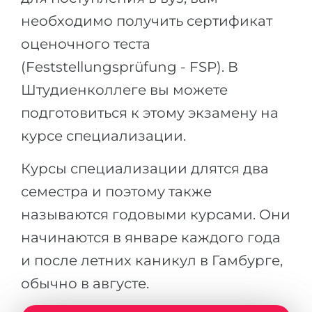
Беларусь
необходимо получить сертификат
Наши студенты успешно поступают в
оценочного теста
Другая страна
КОНСУЛЬТАЦИЯ!
(Feststellungsprüfung - FSP). В
ЗАПИСАТЬСЯ НА КОНСУЛЬТАЦИЮ
Штудиенколлеге вы можете
подготовиться к этому экзамену на
курсе специализации.
Курсы специализации длятся два
семестра и поэтому также
называются годовыми курсами. Они
начинаются в январе каждого года
и после летних каникул в Гамбурге,
обычно в августе.