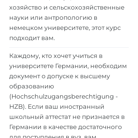
Города
хозяйство и сельскохозяйственные
ПОСТУПАЕМ НА...
ПРОФЕССИИ
науки или антропологию в
Медицина
Профессии
немецком университете, этот курс
Инженерия
Специальности
подходит вам.
Физика
Примеры вакансий
Каждому, кто хочет учиться в
Менеджмент
университете Германии, необходим
КАРЬЕРНОЕ ОРИЕНТИРОВАНИЕ
Другая специальность
документ о допуске к высшему
ПОСТУПАЕМ ИЗ...
Тест Голланда
образованию
Россия
Тест Карта Интересов
(Hochschulzugangsberechtigung -
Украина
Тест RIASEC
HZB). Если ваш иностранный
Казахстан
Успех
на
школьный аттестат не признается в
Азербайджан
100%
Германии в качестве достаточного
Армения
для поступления в вуз, вам