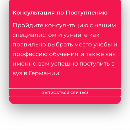
Консультация по Поступлению
Пройдите консультацию с нашим
специалистом и узнайте как
правильно выбрать место учебы и
профессию обучения, а также как
именно вам успешно поступить в
вуз в Германии!
ЗАПИСАТЬСЯ СЕЙЧАС!