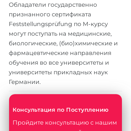
Города
Обладатели государственно
ПОСТУПАЕМ НА...
признанного сертификата
ПРОФЕССИИ
Медицина
Feststellungsprüfung по М-курсу
Профессии
Инженерия
могут поступать на медицинские,
Специальности
биологические, (био)химические и
Физика
Примеры вакансий
фармацевтические направления
Менеджмент
обучения во все университеты и
КАРЬЕРНОЕ ОРИЕНТИРОВАНИЕ
Другая специальность
университеты прикладных наук
ПОСТУПАЕМ ИЗ...
Тест Голланда
Германии.
Россия
Тест Карта Интересов
Украина
Тест RIASEC
Казахстан
Успех
на
Консультация по Поступлению
Азербайджан
100%
Пройдите консультацию с нашим
Армения