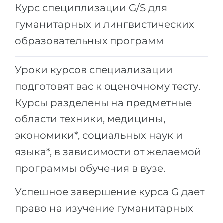
Города
Курс специплизации G/S для
ПОСТУПАЕМ НА...
гуманитарных и лингвистических
ПРОФЕССИИ
Медицина
образовательных программ
Профессии
Инженерия
Специальности
Уроки курсов специализации
Физика
Примеры вакансий
подготовят вас к оценочному тесту.
Менеджмент
Курсы разделены на предметные
КАРЬЕРНОЕ ОРИЕНТИРОВАНИЕ
Другая специальность
области техники, медицины,
ПОСТУПАЕМ ИЗ...
Тест Голланда
экономики*, социальных наук и
Россия
Тест Карта Интересов
языка*, в зависимости от желаемой
Украина
Тест RIASEC
программы обучения в вузе.
Казахстан
Успех
на
Успешное завершение курса G дает
Азербайджан
100%
право на изучение гуманитарных
Армения