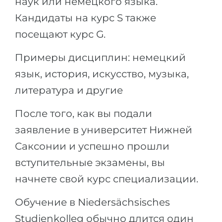
наук или немецкого языка.
Беларусь
Кандидаты на курс S также
Наши студенты успешно поступают в
Другая страна
посещают курс G.
КОНСУЛЬТАЦИЯ!
ЗАПИСАТЬСЯ НА КОНСУЛЬТАЦИЮ
Примеры дисциплин: немецкий
язык, история, искусство, музыка,
литература и другие
После того, как вы подали
заявление в университет Нижней
Саксонии и успешно прошли
вступительные экзамены, вы
начнете свой курс специализации.
Обучение в Niedersächsisches
Studienkolleg обычно длится один