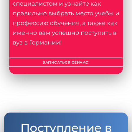
специалистом и узнайте как
правильно выбрать место учебы и
профессию обучения, а также как
именно вам успешно поступить в
вуз в Германии!
ЗАПИСАТЬСЯ СЕЙЧАС!
Поступление в