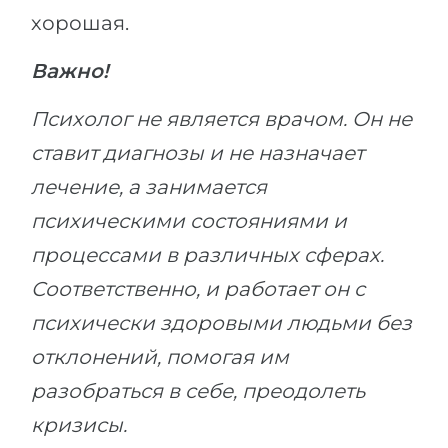
Города
хорошая.
ПОСТУПАЕМ НА...
ПРОФЕССИИ
Важно!
Медицина
Профессии
Инженерия
Психолог не является врачом. Он не
Специальности
Физика
ставит диагнозы и не назначает
Примеры вакансий
Менеджмент
лечение, а занимается
КАРЬЕРНОЕ ОРИЕНТИРОВАНИЕ
психическими состояниями и
Другая специальность
процессами в различных сферах.
ПОСТУПАЕМ ИЗ...
Тест Голланда
Соответственно, и работает он с
Россия
Тест Карта Интересов
психически здоровыми людьми без
Украина
Тест RIASEC
отклонений, помогая им
Казахстан
Успех
на
разобраться в себе, преодолеть
Азербайджан
100%
кризисы.
Армения