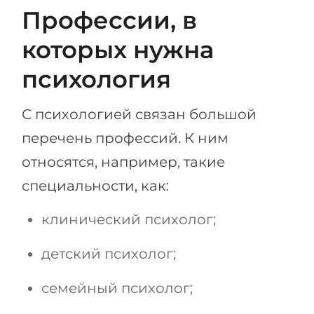
Профессии, в
Беларусь
Наши студенты успешно поступают в
которых нужна
Другая страна
КОНСУЛЬТАЦИЯ!
психология
ЗАПИСАТЬСЯ НА КОНСУЛЬТАЦИЮ
С психологией связан большой
перечень профессий. К ним
относятся, например, такие
специальности, как:
клинический психолог;
детский психолог;
семейный психолог;