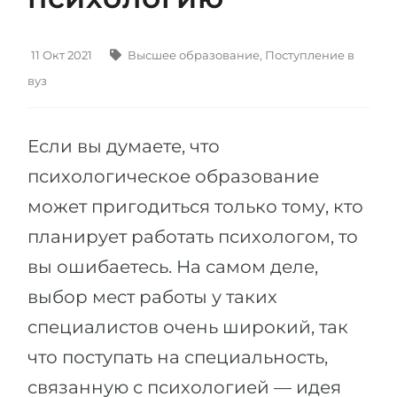
Штудиенколлег
Языковая виза
Бакалавриат
ШТУДИЕНКОЛЛЕГ
11 Окт 2021
Высшее образование
,
Поступление в
Магистратура
Штудиенколлеги
вуз
Второе Высшее
Курсы штудиенколлег
ПОСТУПАЕМ ПОСЛЕ...
Если вы думаете, что
Freshman / Foundation
Школы 11 классов
психологическое образование
Подготовка к вузу
может пригодиться только тому, кто
Школы 12 классов (NIS)
Подготовка к штудиенколлег
планирует работать психологом, то
Колледжа
Специальные курсы
вы ошибаетесь. На самом деле,
IB-Diploma
Математика
выбор мест работы у таких
1 курса
Портфолио
специалистов очень широкий, так
2-3 курса
ГЕОГРАФИЯ
что поступать на специальность,
Бакалавриата
Земли
связанную с психологией — идея
Магистратуры