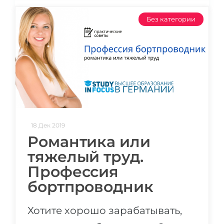
Беларусь
Наши студенты успешно поступают в
Без категории
Другая страна
КОНСУЛЬТАЦИЯ!
ЗАПИСАТЬСЯ НА КОНСУЛЬТАЦИЮ
18 Дек 2019
Романтика или
тяжелый труд.
Профессия
бортпроводник
Хотите хорошо зарабатывать,