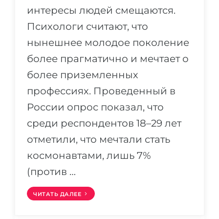
Города
интересы людей смещаются.
ПОСТУПАЕМ НА...
ПРОФЕССИИ
Психологи считают, что
Медицина
Профессии
нынешнее молодое поколение
Инженерия
более прагматично и мечтает о
Специальности
Физика
более приземленных
Примеры вакансий
Менеджмент
профессиях. Проведенный в
КАРЬЕРНОЕ ОРИЕНТИРОВАНИЕ
России опрос показал, что
Другая специальность
среди респондентов 18–29 лет
ПОСТУПАЕМ ИЗ...
Тест Голланда
отметили, что мечтали стать
Россия
Тест Карта Интересов
космонавтами, лишь 7%
Украина
Тест RIASEC
(против …
Казахстан
Успех
на
ЧИТАТЬ ДАЛЕЕ
Азербайджан
100%
Армения