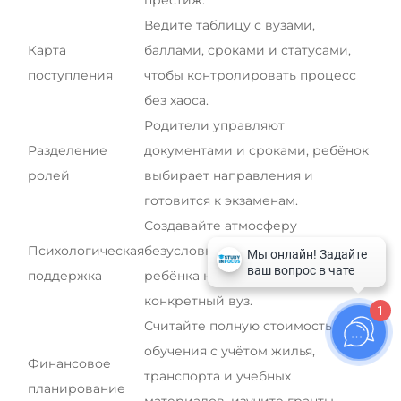
Ведите таблицу с вузами,
Карта
баллами, сроками и статусами,
поступления
чтобы контролировать процесс
без хаоса.
Родители управляют
Разделение
документами и сроками, ребёнок
ролей
выбирает направления и
готовится к экзаменам.
Создавайте атмосферу
Психологическая
безусловного принятия: успех
поддержка
ребёнка не равен поступлению в
конкретный вуз.
1
Считайте полную стоимость
обучения с учётом жилья,
Финансовое
транспорта и учебных
планирование
материалов, изучите гранты