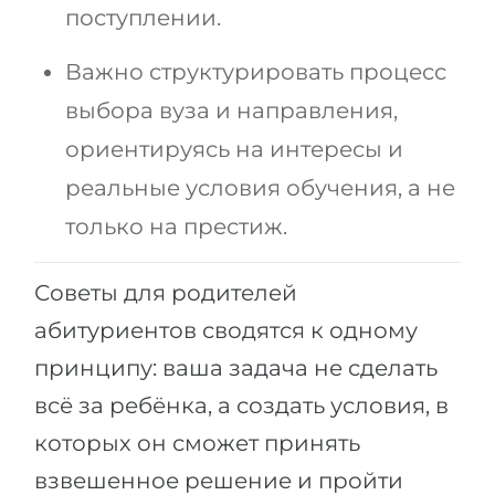
Города
поступлении.
ПОСТУПАЕМ НА...
ПРОФЕССИИ
Важно структурировать процесс
Медицина
Профессии
выбора вуза и направления,
Инженерия
Специальности
ориентируясь на интересы и
Физика
Примеры вакансий
реальные условия обучения, а не
Менеджмент
только на престиж.
КАРЬЕРНОЕ ОРИЕНТИРОВАНИЕ
Другая специальность
ПОСТУПАЕМ ИЗ...
Тест Голланда
Советы для родителей
Россия
абитуриентов сводятся к одному
Тест Карта Интересов
Украина
принципу: ваша задача не сделать
Тест RIASEC
всё за ребёнка, а создать условия, в
Казахстан
Успех
на
которых он сможет принять
Азербайджан
100%
взвешенное решение и пройти
Армения