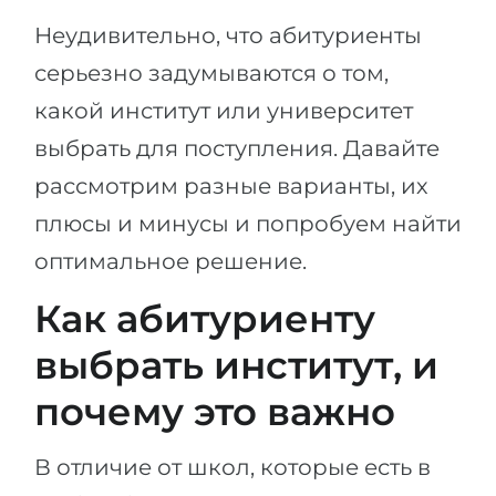
Города
Неудивительно, что абитуриенты
ПОСТУПАЕМ НА...
ПРОФЕССИИ
серьезно задумываются о том,
Медицина
Профессии
какой институт или университет
Инженерия
Специальности
выбрать для поступления. Давайте
Физика
Примеры вакансий
рассмотрим разные варианты, их
Менеджмент
плюсы и минусы и попробуем найти
КАРЬЕРНОЕ ОРИЕНТИРОВАНИЕ
Другая специальность
оптимальное решение.
ПОСТУПАЕМ ИЗ...
Тест Голланда
Как абитуриенту
Россия
Тест Карта Интересов
выбрать институт, и
Украина
Тест RIASEC
почему это важно
Казахстан
Успех
на
Азербайджан
100%
В отличие от школ, которые есть в
Армения