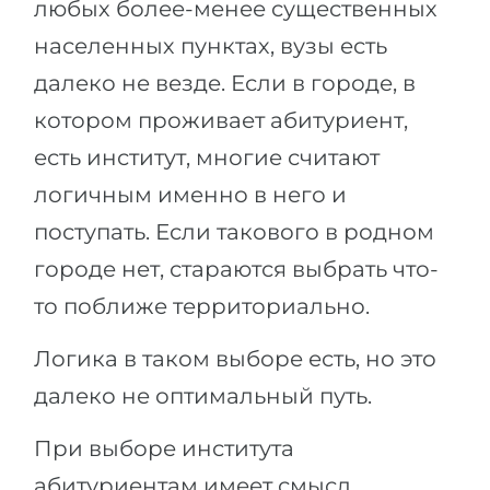
любых более-менее существенных
Беларусь
Наши студенты успешно поступают в
населенных пунктах, вузы есть
Другая страна
далеко не везде. Если в городе, в
КОНСУЛЬТАЦИЯ!
ЗАПИСАТЬСЯ НА КОНСУЛЬТАЦИЮ
котором проживает абитуриент,
есть институт, многие считают
логичным именно в него и
поступать. Если такового в родном
городе нет, стараются выбрать что-
то поближе территориально.
Логика в таком выборе есть, но это
далеко не оптимальный путь.
При выборе института
абитуриентам имеет смысл