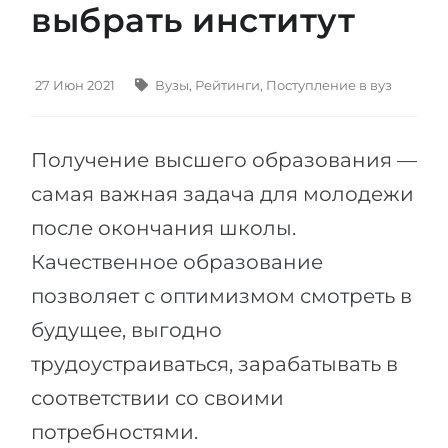
выбрать институт
Штудиенколлег
Языковая виза
Бакалавриат
ШТУДИЕНКОЛЛЕГ
Магистратура
27 Июн 2021
Вузы
,
Рейтинги
,
Поступление в вуз
Штудиенколлеги
Второе Высшее
Курсы штудиенколлег
Получение высшего образования —
ПОСТУПАЕМ ПОСЛЕ...
Freshman / Foundation
самая важная задача для молодежи
Школы 11 классов
Подготовка к вузу
после окончания школы.
Школы 12 классов (NIS)
Подготовка к штудиенколлег
Качественное образование
Колледжа
Специальные курсы
позволяет с оптимизмом смотреть в
IB-Diploma
Математика
будущее, выгодно
1 курса
Портфолио
трудоустраиваться, зарабатывать в
2-3 курса
ГЕОГРАФИЯ
соответствии со своими
Бакалавриата
Земли
потребностями.
Магистратуры