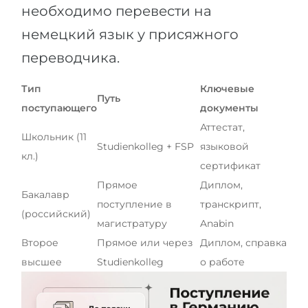
необходимо перевести на
немецкий язык у присяжного
переводчика.
Тип
Ключевые
Путь
поступающего
документы
Аттестат,
Школьник (11
Studienkolleg + FSP
языковой
кл.)
сертификат
Прямое
Диплом,
Бакалавр
поступление в
транскрипт,
(российский)
магистратуру
Anabin
Второе
Прямое или через
Диплом, справка
высшее
Studienkolleg
о работе