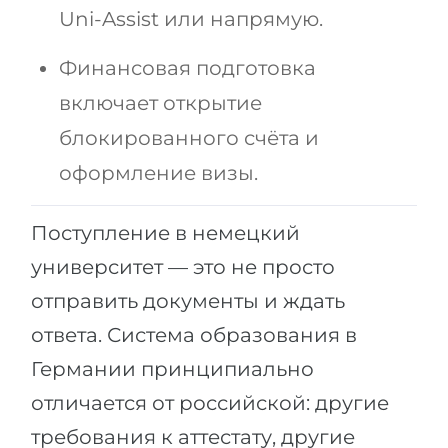
Города
Uni-Assist или напрямую.
ПОСТУПАЕМ НА...
ПРОФЕССИИ
Финансовая подготовка
Медицина
Профессии
включает открытие
Инженерия
Специальности
блокированного счёта и
Физика
Примеры вакансий
оформление визы.
Менеджмент
КАРЬЕРНОЕ ОРИЕНТИРОВАНИЕ
Другая специальность
Поступление в немецкий
ПОСТУПАЕМ ИЗ...
Тест Голланда
университет — это не просто
Россия
отправить документы и ждать
Тест Карта Интересов
Украина
ответа. Система образования в
Тест RIASEC
Германии принципиально
Казахстан
Успех
на
отличается от российской: другие
Азербайджан
100%
требования к аттестату, другие
Армения