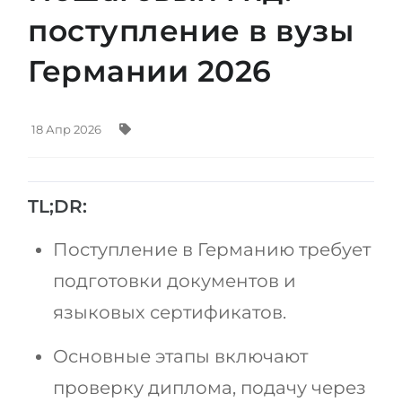
Штудиенколлег
Языковая виза
поступление в вузы
Бакалавриат
ШТУДИЕНКОЛЛЕГ
Германии 2026
Магистратура
Штудиенколлеги
Второе Высшее
Курсы штудиенколлег
18 Апр 2026
ПОСТУПАЕМ ПОСЛЕ...
Freshman / Foundation
Школы 11 классов
Подготовка к вузу
TL;DR:
Школы 12 классов (NIS)
Подготовка к штудиенколлег
Колледжа
Специальные курсы
Поступление в Германию требует
IB-Diploma
Математика
подготовки документов и
1 курса
Портфолио
языковых сертификатов.
2-3 курса
ГЕОГРАФИЯ
Основные этапы включают
Бакалавриата
Земли
проверку диплома, подачу через
Магистратуры