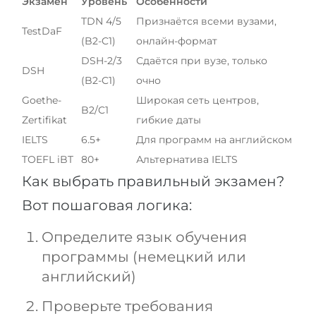
Экзамен
Уровень
Особенности
TDN 4/5
Признаётся всеми вузами,
TestDaF
(B2-C1)
онлайн-формат
DSH-2/3
Сдаётся при вузе, только
DSH
(B2-C1)
очно
Goethe-
Широкая сеть центров,
B2/C1
Zertifikat
гибкие даты
IELTS
6.5+
Для программ на английском
TOEFL iBT
80+
Альтернатива IELTS
Как выбрать правильный экзамен?
Вот пошаговая логика:
Определите язык обучения
программы (немецкий или
английский)
Проверьте требования