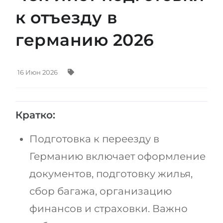
Штудиенколлег
Языковая виза
к отъезду в
Бакалавриат
ШТУДИЕНКОЛЛЕГ
германию 2026
Магистратура
Штудиенколлеги
Второе Высшее
Курсы штудиенколлег
16 Июн 2026
ПОСТУПАЕМ ПОСЛЕ...
Freshman / Foundation
Школы 11 классов
Подготовка к вузу
Кратко:
Школы 12 классов (NIS)
Подготовка к штудиенколлег
Колледжа
Специальные курсы
Подготовка к переезду в
IB-Diploma
Математика
Германию включает оформление
1 курса
Портфолио
документов, подготовку жилья,
2-3 курса
сбор багажа, организацию
ГЕОГРАФИЯ
Бакалавриата
финансов и страховки. Важно
Земли
Магистратуры