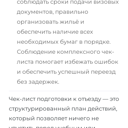
соблюдать сроки подачи визовых
Города
ПОСТУПАЕМ НА...
документов, правильно
ПРОФЕССИИ
организовать жильё и
Медицина
Профессии
обеспечить наличие всех
Инженерия
Специальности
необходимых бумаг в порядке.
Физика
Примеры вакансий
Соблюдение комплексного чек-
Менеджмент
листа помогает избежать ошибок
КАРЬЕРНОЕ ОРИЕНТИРОВАНИЕ
Другая специальность
и обеспечить успешный переезд
ПОСТУПАЕМ ИЗ...
Тест Голланда
без задержек.
Россия
Тест Карта Интересов
Украина
Тест RIASEC
Чек-лист подготовки к отъезду — это
Казахстан
Успех
на
структурированный план действий,
Азербайджан
100%
который позволяет ничего не
Армения