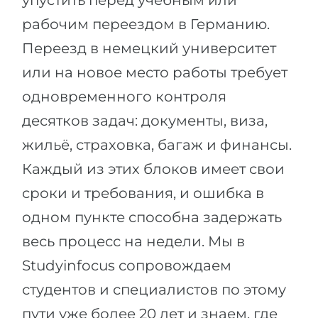
упустить перед учебным или
Беларусь
рабочим переездом в Германию.
Наши студенты успешно поступают в
Другая страна
Переезд в немецкий университет
КОНСУЛЬТАЦИЯ!
или на новое место работы требует
ЗАПИСАТЬСЯ НА КОНСУЛЬТАЦИЮ
одновременного контроля
десятков задач: документы, виза,
жильё, страховка, багаж и финансы.
Каждый из этих блоков имеет свои
сроки и требования, и ошибка в
одном пункте способна задержать
весь процесс на недели. Мы в
Studyinfocus сопровождаем
студентов и специалистов по этому
пути уже более 20 лет и знаем, где