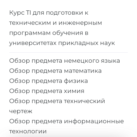
Города
Курс TI для подготовки к
ПОСТУПАЕМ НА...
ПРОФЕССИИ
техническим и инженерным
Медицина
Профессии
программам обучения в
Инженерия
Специальности
университетах прикладных наук
Физика
Примеры вакансий
Менеджмент
Обзор предмета немецкого языка
КАРЬЕРНОЕ ОРИЕНТИРОВАНИЕ
Другая специальность
Обзор предмета математика
ПОСТУПАЕМ ИЗ...
Обзор предмета физика
Тест Голланда
Обзор предмета химия
Россия
Тест Карта Интересов
Обзор предмета технический
Украина
Тест RIASEC
чертеж
Казахстан
Успех
на
Обзор предмета информационные
Азербайджан
100%
технологии
Армения