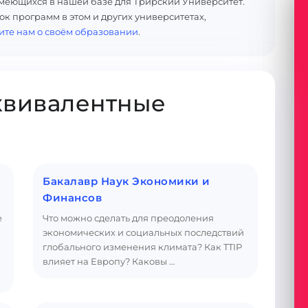
меющихся в нашей базе для Трирский Университет.
к программ в этом и других университетах,
ите нам о своём образовании
.
квивалентные
Бакалавр Наук Экономики и
Финансов
е
Что можно сделать для преодоления
экономических и социальных последствий
глобального изменения климата? Как TTIP
влияет на Европу? Каковы …