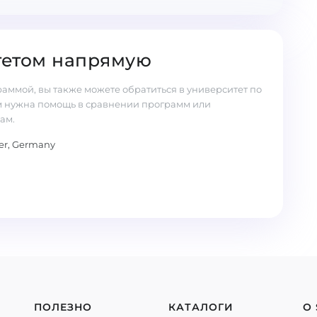
тетом напрямую
аммой, вы также можете обратиться в университет по
м нужна помощь в сравнении программ или
ам.
rier, Germany
ПОЛЕЗНО
КАТАЛОГИ
О