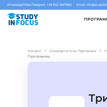
WhatsApp/Viber/Telegram: +49 1522 3657980
Email:
info@studyinf
ПРОГРА
Начало
Университеты Германии
У
Программы
Тр