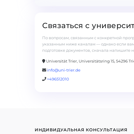
Связаться с универси
По вопросам, связанным с конкретной прогр
указанным ниже каналам — однако если ва
подготовке документов, сначала напишите н
Universität Trier, Universitätsring 15, 54296 T
info@uni-trier.de
+496512010
ИНДИВИДУАЛЬНАЯ КОНСУЛЬТАЦИЯ