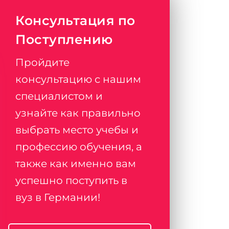
Консультация по
Поступлению
Пройдите
консультацию с нашим
специалистом и
узнайте как правильно
выбрать место учебы и
профессию обучения, а
также как именно вам
успешно поступить в
вуз в Германии!