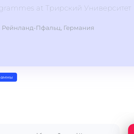
ogrammes at Трирский Университет
 Рейнланд-Пфальц, Германия
раммы