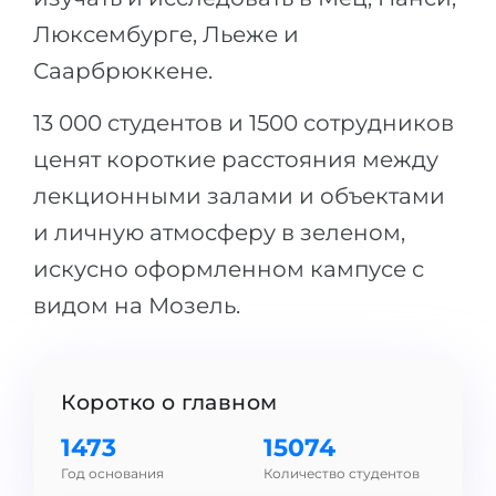
Беларусь
Люксембурге, Льеже и
Наши студенты успешно поступают в
Саарбрюккене.
Другая страна
КОНСУЛЬТАЦИЯ!
ЗАПИСАТЬСЯ НА КОНСУЛЬТАЦИЮ
13 000 студентов и 1500 сотрудников
ценят короткие расстояния между
лекционными залами и объектами
и личную атмосферу в зеленом,
искусно оформленном кампусе с
видом на Мозель.
Коротко о главном
1473
15074
Год основания
Количество студентов