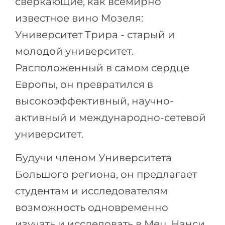
сверкающие, как всемирно
Города
известное вино Мозеля:
ПОСТУПАЕМ НА...
ПРОФЕССИИ
Университет Трира - старый и
Медицина
Профессии
молодой университет.
Инженерия
Специальности
Расположенный в самом сердце
Физика
Примеры вакансий
Европы, он превратился в
Менеджмент
высокоэффективный, научно-
КАРЬЕРНОЕ ОРИЕНТИРОВАНИЕ
Другая специальность
активный и международно-сетевой
ПОСТУПАЕМ ИЗ...
Тест Голланда
университет.
Россия
Тест Карта Интересов
Будучи членом Университета
Украина
Тест RIASEC
Большого региона, он предлагает
Казахстан
Успех
на
студентам и исследователям
Азербайджан
100%
возможность одновременно
Армения
изучать и исследовать в Мец, Нанси,