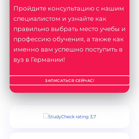
Пройдите консультацию с нашим
специалистом и узнайте как
правильно выбрать место учебы и
профессию обучения, а также как
именно вам успешно поступить в
вуз в Германии!
ЗАПИСАТЬСЯ СЕЙЧАС!