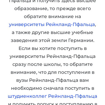
Пфальца и получить здесь высшее
Города
образование, то прежде всего
ПОСТУПАЕМ НА...
ПРОФЕССИИ
обратите внимание на
Медицина
Профессии
университеты Рейнланд-Пфальца
,
Инженерия
Специальности
а также другие высшие учебные
Физика
Примеры вакансий
заведения этой земли Германии.
Менеджмент
Если вы хотите поступить в
КАРЬЕРНОЕ ОРИЕНТИРОВАНИЕ
Другая специальность
университеты Рейнланд-Пфальца
ПОСТУПАЕМ ИЗ...
Тест Голланда
сразу после школы, то обратите
Россия
Тест Карта Интересов
внимание, что для поступления в
Украина
Тест RIASEC
вузы Рейнланд-Пфальца вам
Казахстан
Успех
на
необходимо сначала поступить в
Азербайджан
100%
штудиенколлег Рейнланд-Пфальца
Армения
и получить допуск к поступлению в