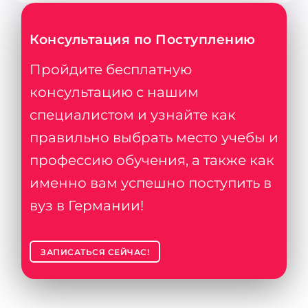
Консультация по Поступлению
Пройдите бесплатную
консультацию с нашим
специалистом и узнайте как
правильно выбрать место учебы и
профессию обучения, а также как
именно вам успешно поступить в
вуз в Германии!
ЗАПИСАТЬСЯ СЕЙЧАС!