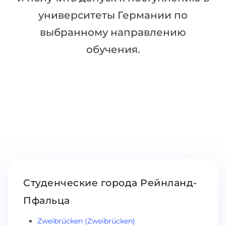
Беларусь
университеты Германии по
Наши студенты успешно поступают в
выбранному направлению
Другая страна
КОНСУЛЬТАЦИЯ!
обучения.
ЗАПИСАТЬСЯ НА КОНСУЛЬТАЦИЮ
Студенческие города Рейнланд-
Пфальца
Zweibrücken (Zweibrücken)