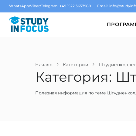
WhatsApp/Viber/Telegram: +49 1522 3657980
Email:
info@studyinf
ПРОГРА
Начало
Категории
Штудиенколле
Категория: Ш
Полезная информация по теме Штудиенкол