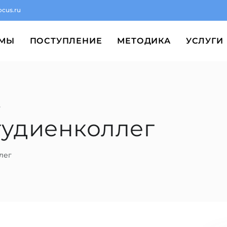
ocus.ru
ММЫ
ПОСТУПЛЕНИЕ
МЕТОДИКА
УСЛУГИ
г
тудиенколлег
лег