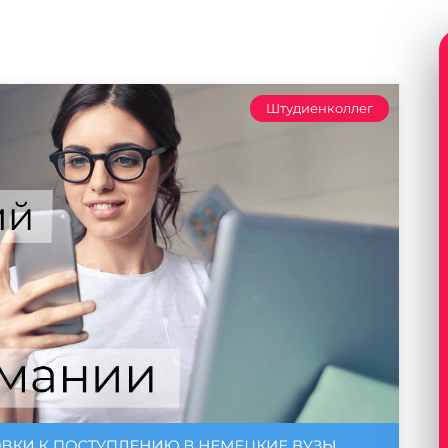
Штудиенколлег