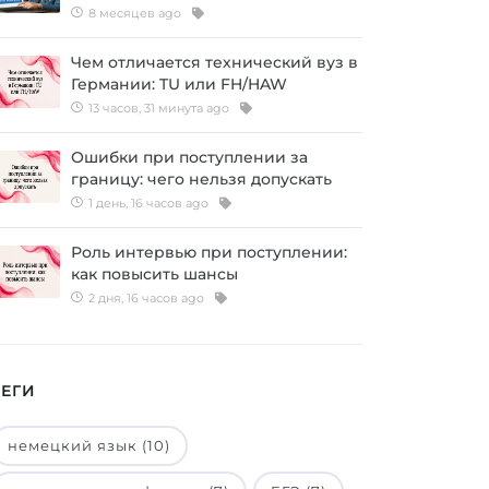
8 месяцев ago
Чем отличается технический вуз в
Германии: TU или FH/HAW
13 часов, 31 минута ago
Ошибки при поступлении за
границу: чего нельзя допускать
1 день, 16 часов ago
Роль интервью при поступлении:
как повысить шансы
2 дня, 16 часов ago
ТЕГИ
немецкий язык (10)