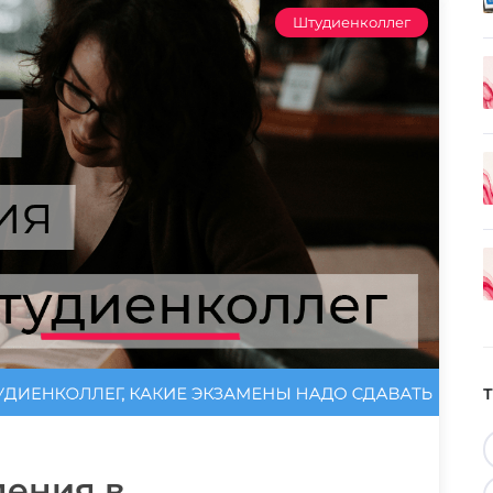
Штудиенколлег
ления в