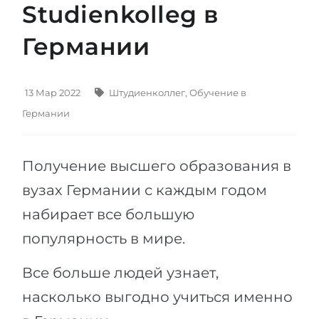
Studienkolleg в
Штудиенколлег
Языковая виза
Бакалавриат
Германии
ШТУДИЕНКОЛЛЕГ
Магистратура
Штудиенколлеги
Второе Высшее
Курсы штудиенколлег
13 Мар 2022
Штудиенколлег
,
Обучение в
ПОСТУПАЕМ ПОСЛЕ...
Германии
Freshman / Foundation
Школы 11 классов
Подготовка к вузу
Получение высшего образования в
Школы 12 классов (NIS)
Подготовка к штудиенколлег
вузах Германии с каждым годом
Колледжа
Специальные курсы
набирает все большую
IB-Diploma
Математика
популярность в мире.
1 курса
Портфолио
2-3 курса
Все больше людей узнает,
ГЕОГРАФИЯ
Бакалавриата
насколько выгодно учиться именно
Земли
Магистратуры