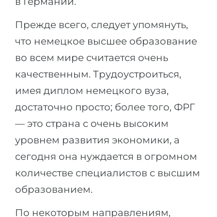
в Германии.
Города
ПОСТУПАЕМ НА...
ПРОФЕССИИ
Прежде всего, следует упомянуть,
Медицина
что немецкое высшее образование
Профессии
Инженерия
во всем мире считается очень
Специальности
Физика
качественным. Трудоустроиться,
Примеры вакансий
Менеджмент
имея диплом немецкого вуза,
КАРЬЕРНОЕ ОРИЕНТИРОВАНИЕ
достаточно просто; более того, ФРГ
Другая специальность
— это страна с очень высоким
ПОСТУПАЕМ ИЗ...
Тест Голланда
уровнем развития экономики, а
Россия
Тест Карта Интересов
сегодня она нуждается в огромном
Украина
Тест RIASEC
количестве специалистов с высшим
Казахстан
Успех
на
образованием.
Азербайджан
100%
По некоторым направлениям,
Армения