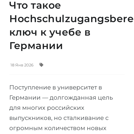
Что такое
Штудиенколлег
Языковая виза
Бакалавриат
Hochschulzugangsbere
ШТУДИЕНКОЛЛЕГ
Магистратура
Штудиенколлеги
ключ к учебе в
Второе Высшее
Курсы штудиенколлег
Германии
ПОСТУПАЕМ ПОСЛЕ...
Freshman / Foundation
Школы 11 классов
Подготовка к вузу
18 Янв 2026
Школы 12 классов (NIS)
Подготовка к штудиенколлег
Колледжа
Специальные курсы
Поступление в университет в
IB-Diploma
Математика
Германии — долгожданная цель
1 курса
Портфолио
для многих российских
2-3 курса
ГЕОГРАФИЯ
выпускников, но сталкивание с
Бакалавриата
Земли
огромным количеством новых
Магистратуры