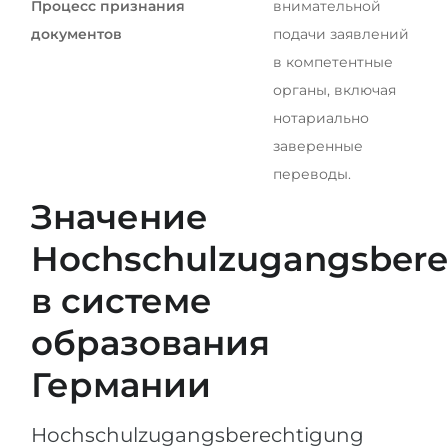
Процесс признания
внимательной
документов
подачи заявлений
в компетентные
органы, включая
нотариально
заверенные
переводы.
Значение
Hochschulzugangsbere
в системе
образования
Германии
Hochschulzugangsberechtigung