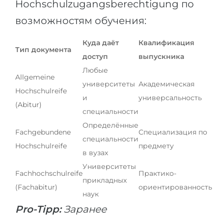
Hochschulzugangsberechtigung по
возможностям обучения:
Куда даёт
Квалификация
Тип документа
доступ
выпускника
Любые
Allgemeine
университеты
Академическая
Hochschulreife
и
универсальность
(Abitur)
специальности
Определённые
Fachgebundene
Специализация по
специальности
Hochschulreife
предмету
в вузах
Университеты
Fachhochschulreife
Практико-
прикладных
(Fachabitur)
ориентированность
наук
Pro-Tipp:
Заранее