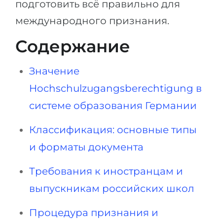
подготовить всё правильно для
Беларусь
Наши студенты успешно поступают в
международного признания.
Другая страна
Содержание
КОНСУЛЬТАЦИЯ!
ЗАПИСАТЬСЯ НА КОНСУЛЬТАЦИЮ
Значение
Hochschulzugangsberechtigung в
системе образования Германии
Классификация: основные типы
и форматы документа
Требования к иностранцам и
выпускникам российских школ
Процедура признания и