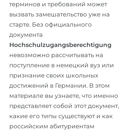
Города
терминов и требований может
ПОСТУПАЕМ НА...
вызвать замешательство уже на
ПРОФЕССИИ
Медицина
старте. Без официального
Профессии
Инженерия
документа
Специальности
Физика
Hochschulzugangsberechtigung
Примеры вакансий
невозможно рассчитывать на
Менеджмент
КАРЬЕРНОЕ ОРИЕНТИРОВАНИЕ
поступление в немецкий вуз или
Другая специальность
признание своих школьных
ПОСТУПАЕМ ИЗ...
Тест Голланда
достижений в Германии. В этом
Россия
Тест Карта Интересов
материале вы узнаете, что именно
Украина
Тест RIASEC
представляет собой этот документ,
Казахстан
Успех
на
какие его типы существуют и как
Азербайджан
100%
российским абитуриентам
Армения