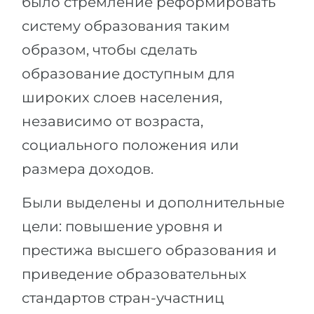
было стремление реформировать
Города
систему образования таким
ПОСТУПАЕМ НА...
ПРОФЕССИИ
образом, чтобы сделать
Медицина
Профессии
образование доступным для
Инженерия
Специальности
широких слоев населения,
Физика
Примеры вакансий
независимо от возраста,
Менеджмент
социального положения или
КАРЬЕРНОЕ ОРИЕНТИРОВАНИЕ
Другая специальность
размера доходов.
ПОСТУПАЕМ ИЗ...
Тест Голланда
Были выделены и дополнительные
Россия
Тест Карта Интересов
цели: повышение уровня и
Украина
Тест RIASEC
престижа высшего образования и
Казахстан
Успех
на
приведение образовательных
Азербайджан
100%
стандартов стран-участниц
Армения