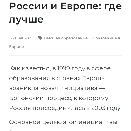
России и Европе: где
Штудиенколлег
Языковая виза
Бакалавриат
лучше
ШТУДИЕНКОЛЛЕГ
Магистратура
Штудиенколлеги
Второе Высшее
Курсы штудиенколлег
22 Фев 2021
Высшее образование
,
Образование в
ПОСТУПАЕМ ПОСЛЕ...
Европе
Freshman / Foundation
Школы 11 классов
Подготовка к вузу
Как известно, в 1999 году в сфере
Школы 12 классов (NIS)
Подготовка к штудиенколлег
образования в странах Европы
Колледжа
Специальные курсы
возникла новая инициатива —
IB-Diploma
Математика
Болонский процесс, к которому
1 курса
Портфолио
Россия присоединилась в 2003 году.
2-3 курса
ГЕОГРАФИЯ
Бакалавриата
Основной целью этой инициативы
Земли
Магистратуры