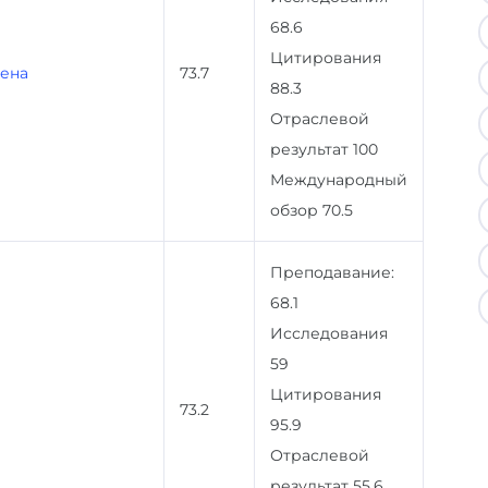
68.6
Цитирования
хена
73.7
88.3
Отраслевой
результат 100
Международный
обзор 70.5
Преподавание:
68.1
Исследования
59
Цитирования
73.2
95.9
Отраслевой
результат 55.6