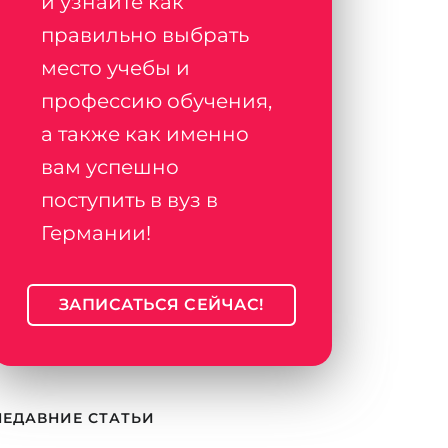
и узнайте как
правильно выбрать
место учебы и
профессию обучения,
а также как именно
вам успешно
поступить в вуз в
Германии!
ЗАПИСАТЬСЯ СЕЙЧАС!
НЕДАВНИЕ СТАТЬИ