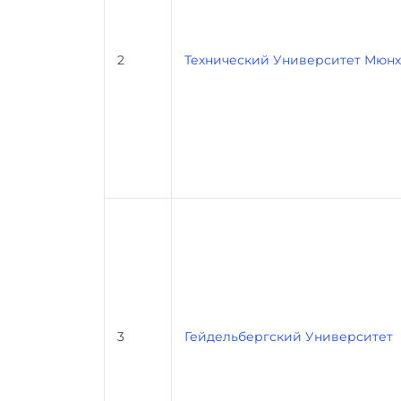
2
Технический Университет Мюн
3
Гейдельбергский Университет