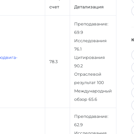
счет
Детализация
Преподавание:
69.9
Исследования
76.1
юдвига-
Цитирования
78.3
90.2
Отраслевой
результат 100
Международный
обзор 65.6
Преподавание:
62.9
Исследования