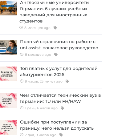
Англоязычные университеты
Германии: 6 лучших учебных
заведений для иностранных
студентов
8 месяцев ago
Полный справочник по работе с
uni assist: пошаговое руководство
8 месяцев ago
Топ платных услуг для родителей
абитуриентов 2026
9 часов, 25 минут ago
Чем отличается технический вуз в
Германии: TU или FH/HAW
1 день, 6 часов ago
Ошибки при поступлении за
границу: чего нельзя допускать
2 дня, 9 часов ago