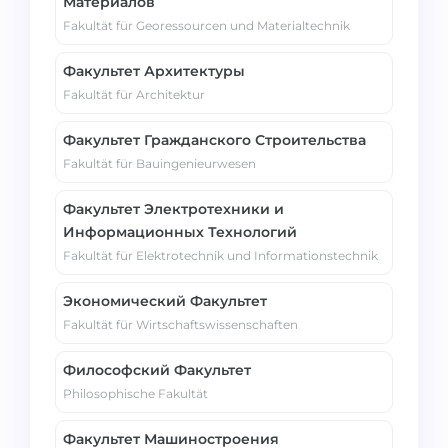
Материалов
Беларусь
Fakultät für Georessourcen und Materialtechnik
Наши студенты успешно поступают в
Другая страна
Факультет Архитектуры
КОНСУЛЬТАЦИЯ!
Fakultät für Architektur
ЗАПИСАТЬСЯ НА КОНСУЛЬТАЦИЮ
Факультет Гражданского Строительства
Fakultät für Bauingenieurwesen
Факультет Электротехники и
Информационных Технологий
Fakultät für Elektrotechnik und Informationstechnik
Экономический Факультет
Fakultät für Wirtschaftswissenschaften
Философский Факультет
Philosophische Fakultät
Факультет Машиностроения