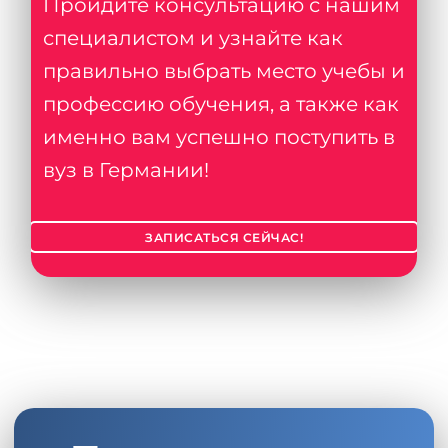
Пройдите консультацию с нашим
специалистом и узнайте как
правильно выбрать место учебы и
профессию обучения, а также как
именно вам успешно поступить в
вуз в Германии!
ЗАПИСАТЬСЯ СЕЙЧАС!