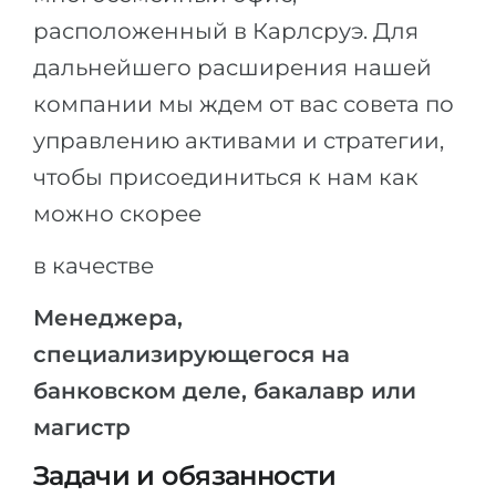
Города
расположенный в Карлсруэ. Для
ПОСТУПАЕМ НА...
ПРОФЕССИИ
дальнейшего расширения нашей
Медицина
Профессии
компании мы ждем от вас совета по
Инженерия
Специальности
управлению активами и стратегии,
Физика
Примеры вакансий
чтобы присоединиться к нам как
Менеджмент
можно скорее
КАРЬЕРНОЕ ОРИЕНТИРОВАНИЕ
Другая специальность
в качестве
ПОСТУПАЕМ ИЗ...
Тест Голланда
Менеджера,
Россия
Тест Карта Интересов
специализирующегося на
Украина
Тест RIASEC
банковском деле, бакалавр или
Казахстан
Успех
на
магистр
Азербайджан
100%
Задачи и обязанности
Армения