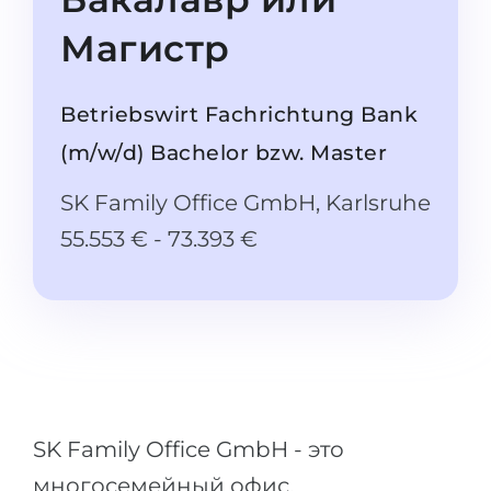
Штудиенколлег
Языковая виза
Магистр
Бакалавриат
ШТУДИЕНКОЛЛЕГ
Магистратура
Штудиенколлеги
Betriebswirt Fachrichtung Bank
Второе Высшее
Курсы штудиенколлег
(m/w/d) Bachelor bzw. Master
ПОСТУПАЕМ ПОСЛЕ...
Freshman / Foundation
SK Family Office GmbH, Karlsruhe
Школы 11 классов
Подготовка к вузу
55.553 € - 73.393 €
Школы 12 классов (NIS)
Подготовка к штудиенколлег
Колледжа
Специальные курсы
IB-Diploma
Математика
1 курса
Портфолио
2-3 курса
ГЕОГРАФИЯ
SK Family Office GmbH - это
Бакалавриата
Земли
многосемейный офис,
Магистратуры