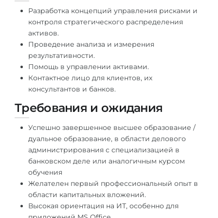
Разработка концепций управления рисками и
Беларусь
Наши студенты успешно поступают в
контроля стратегического распределения
Другая страна
активов.
КОНСУЛЬТАЦИЯ!
Проведение анализа и измерения
ЗАПИСАТЬСЯ НА КОНСУЛЬТАЦИЮ
результативности.
Помощь в управлении активами.
Контактное лицо для клиентов, их
консультантов и банков.
Требования и ожидания
Успешно завершенное высшее образование /
дуальное образование, в области делового
администрирования с специализацией в
банковском деле или аналогичным курсом
обучения
Желателен первый профессиональный опыт в
области капитальных вложений.
Высокая ориентация на ИТ, особенно для
приложений MS Office.