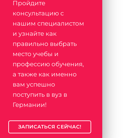
Пройдите
консультацию с
нашим специалистом
и узнайте как
правильно выбрать
место учебы и
профессию обучения,
а также как именно
вам успешно
поступить в вуз в
Германии!
ЗАПИСАТЬСЯ СЕЙЧАС!