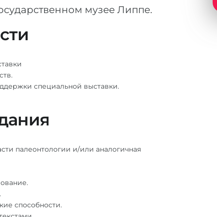
осударственном музее Липпе.
ости
ставки
ств.
оддержки специальной выставки.
дания
сти палеонтологии и/или аналогичная
рование.
.
кие способности.
текстами.