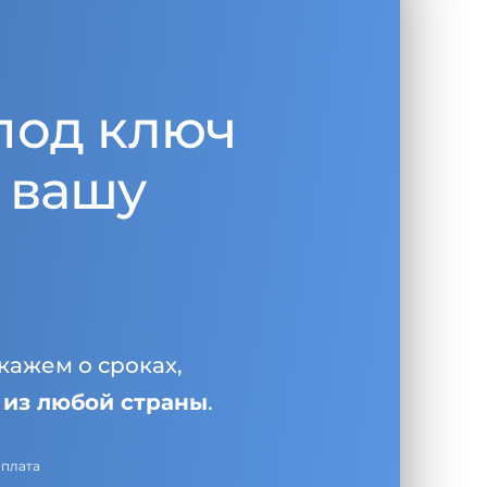
под ключ
 вашу
кажем о сроках,
и
из любой страны
.
оплата