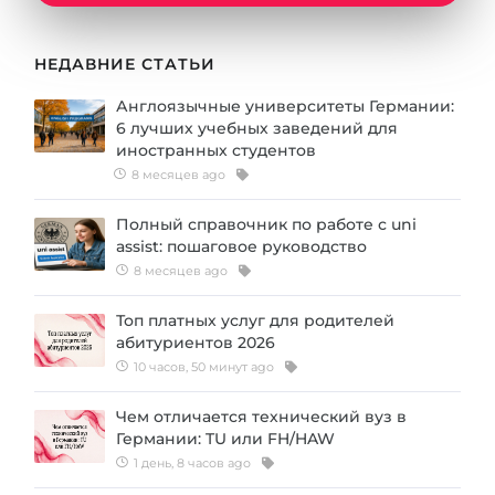
Города
ПОСТУПАЕМ НА...
ПРОФЕССИИ
НЕДАВНИЕ СТАТЬИ
Медицина
Профессии
Англоязычные университеты Германии:
Инженерия
6 лучших учебных заведений для
Специальности
иностранных студентов
Физика
Примеры вакансий
8 месяцев ago
Менеджмент
Полный справочник по работе с uni
КАРЬЕРНОЕ ОРИЕНТИРОВАНИЕ
Другая специальность
assist: пошаговое руководство
8 месяцев ago
ПОСТУПАЕМ ИЗ...
Тест Голланда
Топ платных услуг для родителей
Россия
Тест Карта Интересов
абитуриентов 2026
Украина
Тест RIASEC
10 часов, 50 минут ago
Казахстан
Успех
на
Чем отличается технический вуз в
Германии: TU или FH/HAW
Азербайджан
100%
1 день, 8 часов ago
Армения