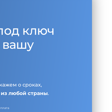
под ключ
 вашу
кажем о сроках,
и
из любой страны
.
оплата