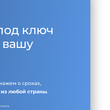
под ключ
 вашу
кажем о сроках,
и
из любой страны
.
оплата