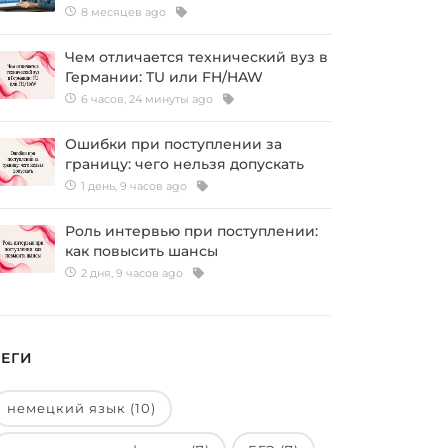
8 месяцев ago
Чем отличается технический вуз в
Германии: TU или FH/HAW
6 часов, 24 минуты ago
Ошибки при поступлении за
границу: чего нельзя допускать
1 день, 9 часов ago
Роль интервью при поступлении:
как повысить шансы
2 дня, 9 часов ago
ТЕГИ
немецкий язык (10)