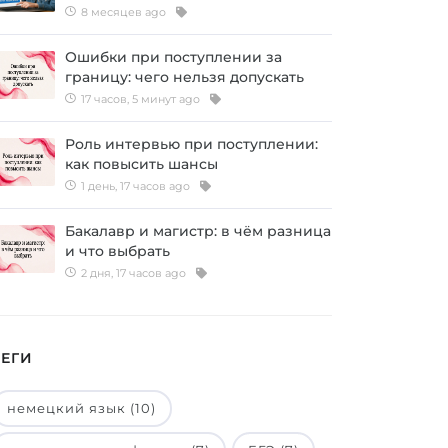
8 месяцев ago
Ошибки при поступлении за
границу: чего нельзя допускать
17 часов, 5 минут ago
Роль интервью при поступлении:
как повысить шансы
1 день, 17 часов ago
Бакалавр и магистр: в чём разница
и что выбрать
2 дня, 17 часов ago
ТЕГИ
немецкий язык (10)