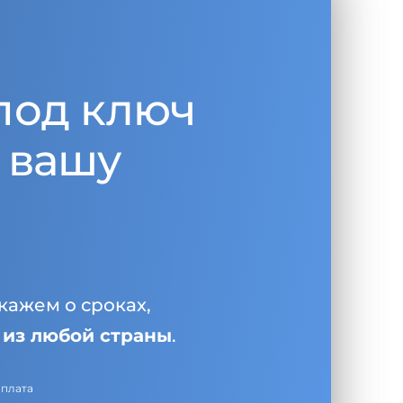
под ключ
 вашу
кажем о сроках,
и
из любой страны
.
оплата