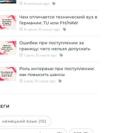
8 месяцев ago
Чем отличается технический вуз в
Германии: TU или FH/HAW
8 часов, 10 минут ago
Ошибки при поступлении за
границу: чего нельзя допускать
1 день, 10 часов ago
Роль интервью при поступлении:
как повысить шансы
2 дня, 10 часов ago
ТЕГИ
немецкий язык (10)