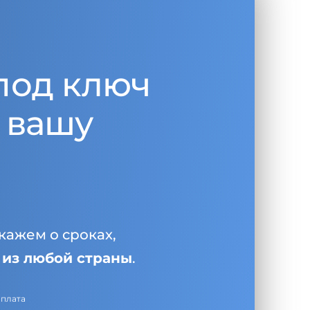
под ключ
 вашу
кажем о сроках,
и
из любой страны
.
оплата