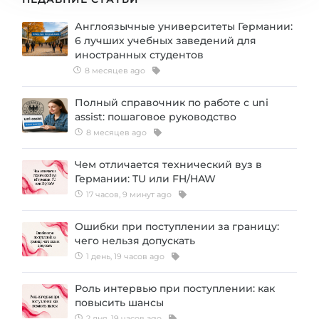
Англоязычные университеты Германии:
6 лучших учебных заведений для
иностранных студентов
8 месяцев ago
Полный справочник по работе с uni
assist: пошаговое руководство
8 месяцев ago
Чем отличается технический вуз в
Германии: TU или FH/HAW
17 часов, 9 минут ago
Ошибки при поступлении за границу:
чего нельзя допускать
1 день, 19 часов ago
Роль интервью при поступлении: как
повысить шансы
2 дня, 19 часов ago