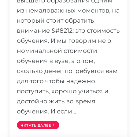
высшего образования одним
Города
из немаловажных моментов, на
ПОСТУПАЕМ НА...
ПРОФЕССИИ
который стоит обратить
Медицина
Профессии
внимание &#8212; это стоимость
Инженерия
Специальности
обучения. И мы говорим не о
Физика
Примеры вакансий
номинальной стоимости
Менеджмент
обучения в вузе, а о том,
КАРЬЕРНОЕ ОРИЕНТИРОВАНИЕ
Другая специальность
сколько денег потребуется вам
ПОСТУПАЕМ ИЗ...
Тест Голланда
для того чтобы надежно
Россия
поступить, хорошо учиться и
Тест Карта Интересов
достойно жить во время
Украина
Тест RIASEC
обучения. И если …
Казахстан
Успех
на
Азербайджан
100%
ЧИТАТЬ ДАЛЕЕ
Армения