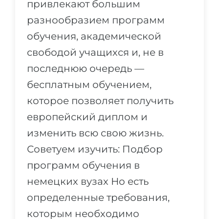
привлекают большим
Города
ПОСТУПАЕМ НА...
разнообразием программ
ПРОФЕССИИ
обучения, академической
Медицина
Профессии
свободой учащихся и, не в
Инженерия
Специальности
последнюю очередь —
Физика
Примеры вакансий
бесплатным обучением,
Менеджмент
которое позволяет получить
КАРЬЕРНОЕ ОРИЕНТИРОВАНИЕ
Другая специальность
европейский диплом и
ПОСТУПАЕМ ИЗ...
Тест Голланда
изменить всю свою жизнь.
Россия
Тест Карта Интересов
Советуем изучить: Подбор
Украина
Тест RIASEC
программ обучения в
Казахстан
Успех
немецких вузах Но есть
на
определенные требования,
Азербайджан
100%
которым необходимо
Армения