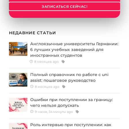
Города
ЗАПИСАТЬСЯ СЕЙЧАС!
ПОСТУПАЕМ НА...
ПРОФЕССИИ
Медицина
Профессии
Инженерия
НЕДАВНИЕ СТАТЬИ
Специальности
Физика
Англоязычные университеты Германии:
Примеры вакансий
6 лучших учебных заведений для
Менеджмент
иностранных студентов
КАРЬЕРНОЕ ОРИЕНТИРОВАНИЕ
8 месяцев ago
Другая специальность
ПОСТУПАЕМ ИЗ...
Полный справочник по работе с uni
Тест Голланда
assist: пошаговое руководство
Россия
Тест Карта Интересов
8 месяцев ago
Украина
Тест RIASEC
Ошибки при поступлении за границу:
Казахстан
чего нельзя допускать
Успех
на
9 часов, 34 минуты ago
Азербайджан
100%
Роль интервью при поступлении: как
Армения