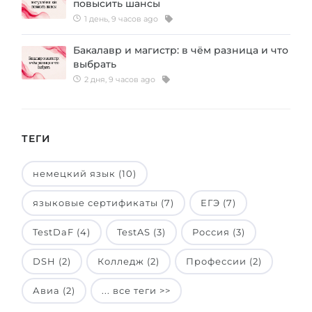
повысить шансы
Беларусь
1 день, 9 часов ago
Наши студенты успешно поступают в
Другая страна
Бакалавр и магистр: в чём разница и что
КОНСУЛЬТАЦИЯ!
выбрать
ЗАПИСАТЬСЯ НА КОНСУЛЬТАЦИЮ
2 дня, 9 часов ago
ТЕГИ
немецкий язык (10)
языковые сертификаты (7)
ЕГЭ (7)
TestDaF (4)
TestAS (3)
Россия (3)
DSH (2)
Колледж (2)
Профессии (2)
Авиа (2)
... все теги >>