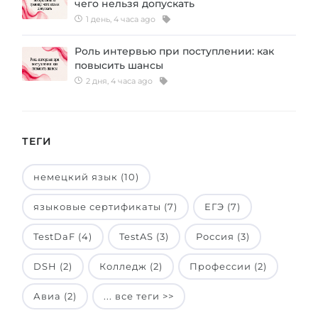
чего нельзя допускать
Беларусь
1 день, 4 часа ago
Наши студенты успешно поступают в
Другая страна
Роль интервью при поступлении: как
КОНСУЛЬТАЦИЯ!
повысить шансы
ЗАПИСАТЬСЯ НА КОНСУЛЬТАЦИЮ
2 дня, 4 часа ago
ТЕГИ
немецкий язык (10)
языковые сертификаты (7)
ЕГЭ (7)
TestDaF (4)
TestAS (3)
Россия (3)
DSH (2)
Колледж (2)
Профессии (2)
Авиа (2)
... все теги >>