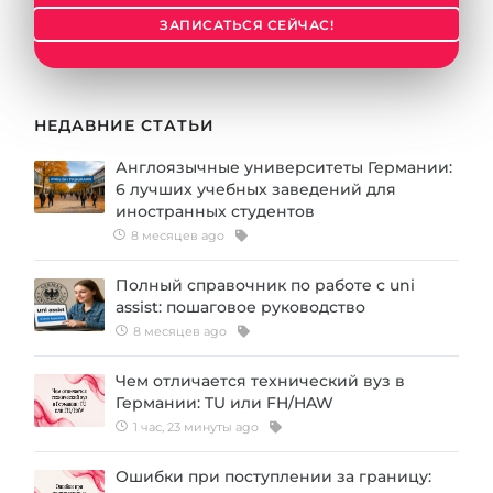
Города
ЗАПИСАТЬСЯ СЕЙЧАС!
ПОСТУПАЕМ НА...
ПРОФЕССИИ
Медицина
Профессии
Инженерия
НЕДАВНИЕ СТАТЬИ
Специальности
Физика
Англоязычные университеты Германии:
Примеры вакансий
6 лучших учебных заведений для
Менеджмент
иностранных студентов
КАРЬЕРНОЕ ОРИЕНТИРОВАНИЕ
8 месяцев ago
Другая специальность
ПОСТУПАЕМ ИЗ...
Полный справочник по работе с uni
Тест Голланда
assist: пошаговое руководство
Россия
Тест Карта Интересов
8 месяцев ago
Украина
Тест RIASEC
Чем отличается технический вуз в
Казахстан
Германии: TU или FH/HAW
Успех
на
1 час, 23 минуты ago
Азербайджан
100%
Ошибки при поступлении за границу:
Армения