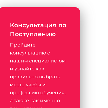
Консультация по
Поступлению
Пройдите
консультацию с
нашим специалистом
и узнайте как
правильно выбрать
место учебы и
профессию обучения,
а также как именно