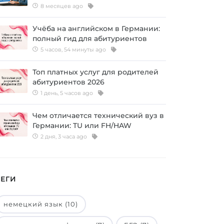
8 месяцев ago
Учёба на английском в Германии:
полный гид для абитуриентов
5 часов, 54 минуты ago
Топ платных услуг для родителей
абитуриентов 2026
1 день, 5 часов ago
Чем отличается технический вуз в
Германии: TU или FH/HAW
2 дня, 3 часа ago
ТЕГИ
немецкий язык (10)