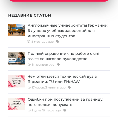
Города
ПОСТУПАЕМ НА...
ПРОФЕССИИ
НЕДАВНИЕ СТАТЬИ
Медицина
Профессии
Англоязычные университеты Германии:
Инженерия
6 лучших учебных заведений для
Специальности
иностранных студентов
Физика
Примеры вакансий
8 месяцев ago
Менеджмент
Полный справочник по работе с uni
КАРЬЕРНОЕ ОРИЕНТИРОВАНИЕ
Другая специальность
assist: пошаговое руководство
8 месяцев ago
ПОСТУПАЕМ ИЗ...
Тест Голланда
Чем отличается технический вуз в
Россия
Тест Карта Интересов
Германии: TU или FH/HAW
Украина
Тест RIASEC
17 часов, 3 минуты ago
Казахстан
Успех
на
Ошибки при поступлении за границу:
чего нельзя допускать
Азербайджан
100%
1 день, 19 часов ago
Армения