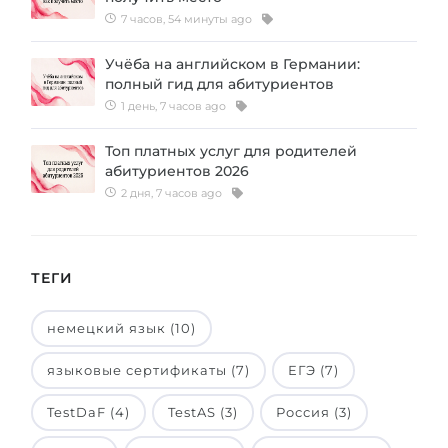
7 часов, 54 минуты ago
Беларусь
Наши студенты успешно поступают в
Другая страна
Учёба на английском в Германии:
КОНСУЛЬТАЦИЯ!
полный гид для абитуриентов
ЗАПИСАТЬСЯ НА КОНСУЛЬТАЦИЮ
1 день, 7 часов ago
Топ платных услуг для родителей
абитуриентов 2026
2 дня, 7 часов ago
ТЕГИ
немецкий язык (10)
языковые сертификаты (7)
ЕГЭ (7)
TestDaF (4)
TestAS (3)
Россия (3)