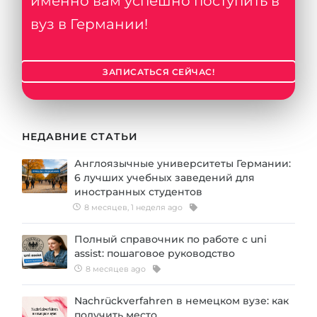
именно вам успешно поступить в
Города
вуз в Германии!
ПОСТУПАЕМ НА...
ПРОФЕССИИ
Медицина
Профессии
ЗАПИСАТЬСЯ СЕЙЧАС!
Инженерия
Специальности
Физика
Примеры вакансий
Менеджмент
НЕДАВНИЕ СТАТЬИ
КАРЬЕРНОЕ ОРИЕНТИРОВАНИЕ
Другая специальность
Англоязычные университеты Германии:
6 лучших учебных заведений для
ПОСТУПАЕМ ИЗ...
Тест Голланда
иностранных студентов
Россия
8 месяцев, 1 неделя ago
Тест Карта Интересов
Украина
Тест RIASEC
Полный справочник по работе с uni
assist: пошаговое руководство
Казахстан
Успех
на
8 месяцев ago
Азербайджан
100%
Nachrückverfahren в немецком вузе: как
Армения
получить место