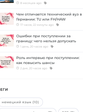
8 месяцев ago
Чем отличается технический вуз в
Германии: TU или FH/HAW
17 часов, 22 минуты ago
Ошибки при поступлении за
границу: чего нельзя допускать
1 день, 20 часов ago
Роль интервью при поступлении:
как повысить шансы
2 дня, 20 часов ago
ТЕГИ
немецкий язык (10)