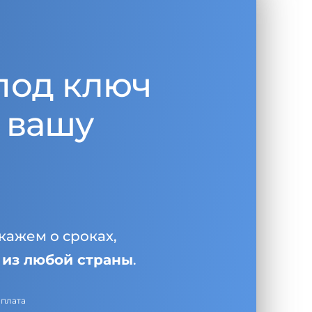
под ключ
 вашу
кажем о сроках,
и
из любой страны
.
оплата