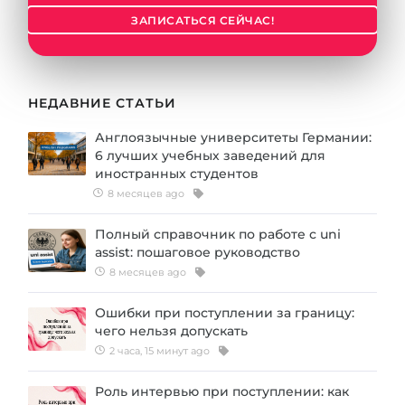
Города
ЗАПИСАТЬСЯ СЕЙЧАС!
ПОСТУПАЕМ НА...
ПРОФЕССИИ
Медицина
Профессии
Инженерия
НЕДАВНИЕ СТАТЬИ
Специальности
Физика
Англоязычные университеты Германии:
Примеры вакансий
6 лучших учебных заведений для
Менеджмент
иностранных студентов
КАРЬЕРНОЕ ОРИЕНТИРОВАНИЕ
8 месяцев ago
Другая специальность
ПОСТУПАЕМ ИЗ...
Полный справочник по работе с uni
Тест Голланда
assist: пошаговое руководство
Россия
Тест Карта Интересов
8 месяцев ago
Украина
Тест RIASEC
Ошибки при поступлении за границу:
Казахстан
чего нельзя допускать
Успех
на
2 часа, 15 минут ago
Азербайджан
100%
Роль интервью при поступлении: как
Армения