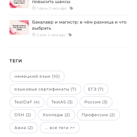
повысить шансы
Беларусь
1 день, 2 часа ago
Наши студенты успешно поступают в
Другая страна
Бакалавр и магистр: в чём разница и что
КОНСУЛЬТАЦИЯ!
выбрать
ЗАПИСАТЬСЯ НА КОНСУЛЬТАЦИЮ
2 дня, 2 часа ago
ТЕГИ
немецкий язык (10)
языковые сертификаты (7)
ЕГЭ (7)
TestDaF (4)
TestAS (3)
Россия (3)
DSH (2)
Колледж (2)
Профессии (2)
Авиа (2)
... все теги >>