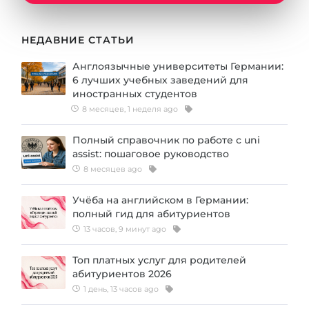
Города
ПОСТУПАЕМ НА...
ПРОФЕССИИ
НЕДАВНИЕ СТАТЬИ
Медицина
Профессии
Англоязычные университеты Германии:
Инженерия
6 лучших учебных заведений для
Специальности
иностранных студентов
Физика
Примеры вакансий
8 месяцев, 1 неделя ago
Менеджмент
Полный справочник по работе с uni
КАРЬЕРНОЕ ОРИЕНТИРОВАНИЕ
Другая специальность
assist: пошаговое руководство
8 месяцев ago
ПОСТУПАЕМ ИЗ...
Тест Голланда
Учёба на английском в Германии:
Россия
Тест Карта Интересов
полный гид для абитуриентов
Украина
Тест RIASEC
13 часов, 9 минут ago
Казахстан
Успех
на
Топ платных услуг для родителей
абитуриентов 2026
Азербайджан
100%
1 день, 13 часов ago
Армения