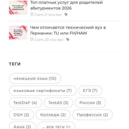
Топ платных услуг для родителей
Беларусь
абитуриентов 2026
Наши студенты успешно поступают в
2 дня, 2 часа ago
Другая страна
КОНСУЛЬТАЦИЯ!
Чем отличается технический вуз в
ЗАПИСАТЬСЯ НА КОНСУЛЬТАЦИЮ
Германии: TU или FH/HAW
2 дня, 23 часа ago
ТЕГИ
немецкий язык (10)
языковые сертификаты (7)
ЕГЭ (7)
TestDaF (4)
TestAS (3)
Россия (3)
DSH (2)
Колледж (2)
Профессии (2)
Авиа (2)
... все теги >>