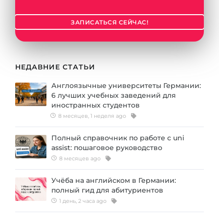
Города
ПОСТУПАЕМ НА...
ПРОФЕССИИ
ЗАПИСАТЬСЯ СЕЙЧАС!
Медицина
Профессии
Инженерия
Специальности
НЕДАВНИЕ СТАТЬИ
Физика
Примеры вакансий
Англоязычные университеты Германии:
Менеджмент
6 лучших учебных заведений для
КАРЬЕРНОЕ ОРИЕНТИРОВАНИЕ
иностранных студентов
Другая специальность
8 месяцев, 1 неделя ago
ПОСТУПАЕМ ИЗ...
Тест Голланда
Полный справочник по работе с uni
Россия
Тест Карта Интересов
assist: пошаговое руководство
8 месяцев ago
Украина
Тест RIASEC
Казахстан
Успех
Учёба на английском в Германии:
на
полный гид для абитуриентов
Азербайджан
100%
1 день, 2 часа ago
Армения