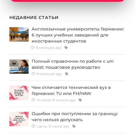
Города
ПОСТУПАЕМ НА...
ПРОФЕССИИ
НЕДАВНИЕ СТАТЬИ
Медицина
Профессии
Англоязычные университеты Германии:
Инженерия
6 лучших учебных заведений для
Специальности
иностранных студентов
Физика
Примеры вакансий
8 месяцев ago
Менеджмент
Полный справочник по работе с uni
КАРЬЕРНОЕ ОРИЕНТИРОВАНИЕ
Другая специальность
assist: пошаговое руководство
8 месяцев ago
ПОСТУПАЕМ ИЗ...
Тест Голланда
Чем отличается технический вуз в
Россия
Тест Карта Интересов
Германии: TU или FH/HAW
Украина
Тест RIASEC
10 часов, 51 минута ago
Казахстан
Успех
на
Ошибки при поступлении за границу:
чего нельзя допускать
Азербайджан
100%
1 день, 13 часов ago
Армения