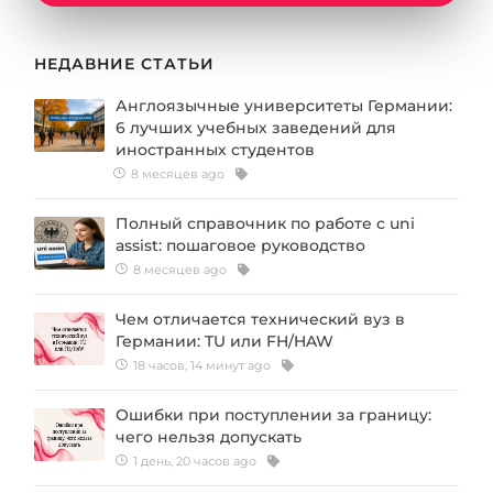
Города
ПОСТУПАЕМ НА...
ПРОФЕССИИ
НЕДАВНИЕ СТАТЬИ
Медицина
Профессии
Англоязычные университеты Германии:
Инженерия
6 лучших учебных заведений для
Специальности
иностранных студентов
Физика
Примеры вакансий
8 месяцев ago
Менеджмент
Полный справочник по работе с uni
КАРЬЕРНОЕ ОРИЕНТИРОВАНИЕ
Другая специальность
assist: пошаговое руководство
8 месяцев ago
ПОСТУПАЕМ ИЗ...
Тест Голланда
Чем отличается технический вуз в
Россия
Тест Карта Интересов
Германии: TU или FH/HAW
Украина
Тест RIASEC
18 часов, 14 минут ago
Казахстан
Успех
на
Ошибки при поступлении за границу:
чего нельзя допускать
Азербайджан
100%
1 день, 20 часов ago
Армения