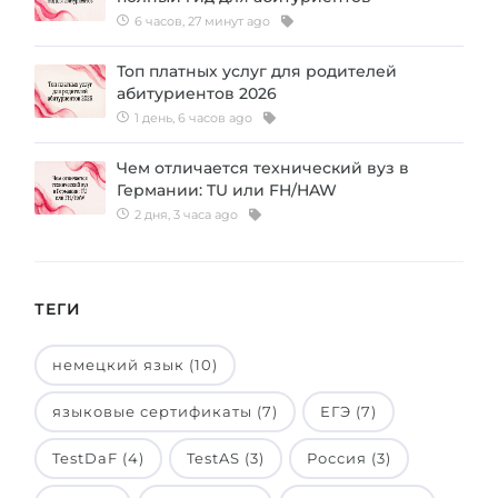
6 часов, 27 минут ago
Беларусь
Наши студенты успешно поступают в
Другая страна
Топ платных услуг для родителей
КОНСУЛЬТАЦИЯ!
абитуриентов 2026
ЗАПИСАТЬСЯ НА КОНСУЛЬТАЦИЮ
1 день, 6 часов ago
Чем отличается технический вуз в
Германии: TU или FH/HAW
2 дня, 3 часа ago
ТЕГИ
немецкий язык (10)
языковые сертификаты (7)
ЕГЭ (7)
TestDaF (4)
TestAS (3)
Россия (3)