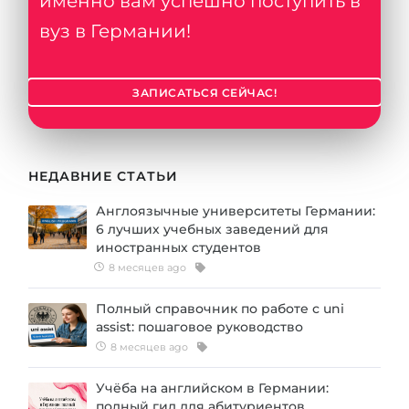
именно вам успешно поступить в
Города
вуз в Германии!
ПОСТУПАЕМ НА...
ПРОФЕССИИ
Медицина
Профессии
ЗАПИСАТЬСЯ СЕЙЧАС!
Инженерия
Специальности
Физика
Примеры вакансий
Менеджмент
НЕДАВНИЕ СТАТЬИ
КАРЬЕРНОЕ ОРИЕНТИРОВАНИЕ
Другая специальность
Англоязычные университеты Германии:
6 лучших учебных заведений для
ПОСТУПАЕМ ИЗ...
Тест Голланда
иностранных студентов
Россия
8 месяцев ago
Тест Карта Интересов
Украина
Тест RIASEC
Полный справочник по работе с uni
assist: пошаговое руководство
Казахстан
Успех
на
8 месяцев ago
Азербайджан
100%
Учёба на английском в Германии:
Армения
полный гид для абитуриентов