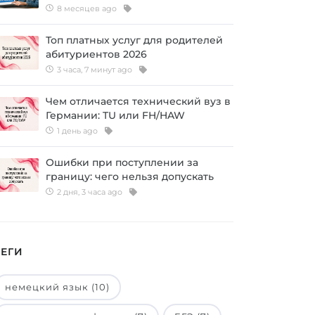
8 месяцев ago
Топ платных услуг для родителей
абитуриентов 2026
3 часа, 7 минут ago
Чем отличается технический вуз в
Германии: TU или FH/HAW
1 день ago
Ошибки при поступлении за
границу: чего нельзя допускать
2 дня, 3 часа ago
ТЕГИ
немецкий язык (10)