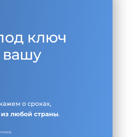
под ключ
 вашу
кажем о сроках,
и
из любой страны
.
оплата