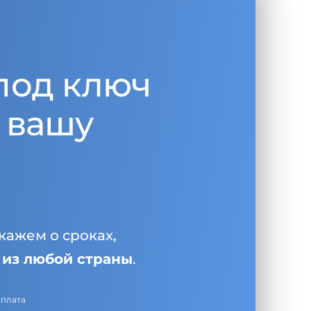
под ключ
 вашу
кажем о сроках,
и
из любой страны
.
оплата