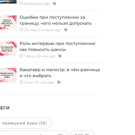
8 месяцев ago
Ошибки при поступлении за
границу: чего нельзя допускать
23 часа, 3 минуты ago
Роль интервью при поступлении:
как повысить шансы
1 день, 23 часа ago
Бакалавр и магистр: в чём разница
и что выбрать
2 дня, 23 часа ago
ТЕГИ
немецкий язык (10)