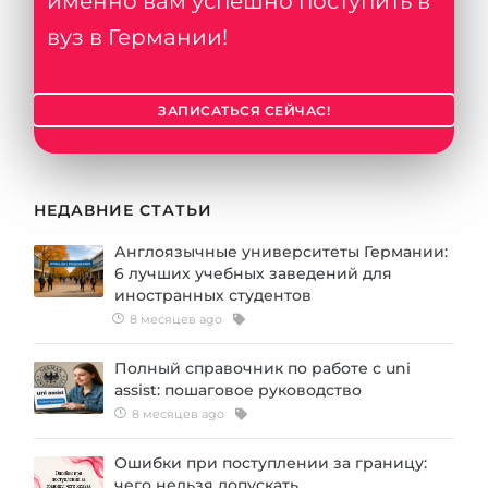
именно вам успешно поступить в
Города
вуз в Германии!
ПОСТУПАЕМ НА...
ПРОФЕССИИ
Медицина
Профессии
ЗАПИСАТЬСЯ СЕЙЧАС!
Инженерия
Специальности
Физика
Примеры вакансий
Менеджмент
НЕДАВНИЕ СТАТЬИ
КАРЬЕРНОЕ ОРИЕНТИРОВАНИЕ
Другая специальность
Англоязычные университеты Германии:
6 лучших учебных заведений для
ПОСТУПАЕМ ИЗ...
Тест Голланда
иностранных студентов
Россия
8 месяцев ago
Тест Карта Интересов
Украина
Тест RIASEC
Полный справочник по работе с uni
assist: пошаговое руководство
Казахстан
Успех
на
8 месяцев ago
Азербайджан
100%
Ошибки при поступлении за границу:
Армения
чего нельзя допускать