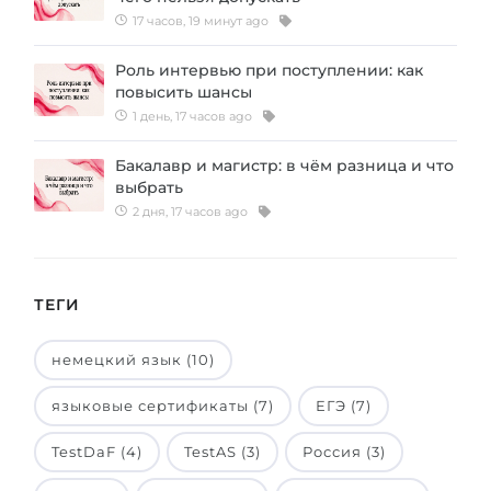
17 часов, 19 минут ago
Беларусь
Наши студенты успешно поступают в
Другая страна
Роль интервью при поступлении: как
КОНСУЛЬТАЦИЯ!
повысить шансы
ЗАПИСАТЬСЯ НА КОНСУЛЬТАЦИЮ
1 день, 17 часов ago
Бакалавр и магистр: в чём разница и что
выбрать
2 дня, 17 часов ago
ТЕГИ
немецкий язык (10)
языковые сертификаты (7)
ЕГЭ (7)
TestDaF (4)
TestAS (3)
Россия (3)