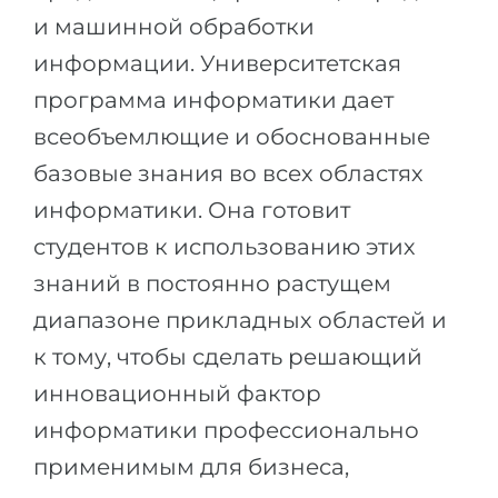
Города
и машинной обработки
ПОСТУПАЕМ НА...
ПРОФЕССИИ
информации. Университетская
Медицина
Профессии
программа информатики дает
Инженерия
Специальности
всеобъемлющие и обоснованные
Физика
базовые знания во всех областях
Примеры вакансий
Менеджмент
информатики. Она готовит
КАРЬЕРНОЕ ОРИЕНТИРОВАНИЕ
Другая специальность
студентов к использованию этих
знаний в постоянно растущем
ПОСТУПАЕМ ИЗ...
Тест Голланда
диапазоне прикладных областей и
Россия
Тест Карта Интересов
к тому, чтобы сделать решающий
Украина
Тест RIASEC
инновационный фактор
Казахстан
Успех
на
информатики профессионально
Азербайджан
100%
применимым для бизнеса,
Армения